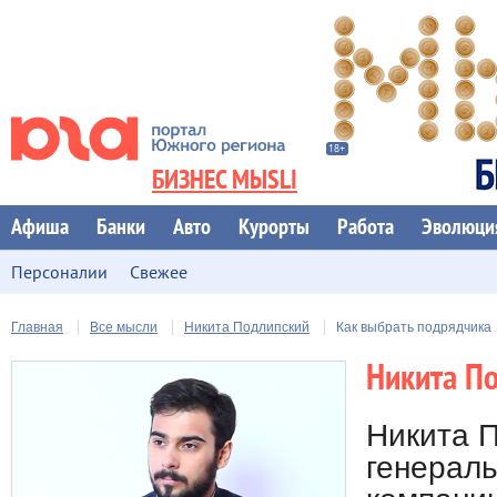
БИЗНЕС МЫSLI
Афиша
Банки
Авто
Курорты
Работа
Эволюци
Персоналии
Свежее
Главная
Все мысли
Никита Подлипский
Как выбрать подрядчика
Никита П
Никита П
генерал