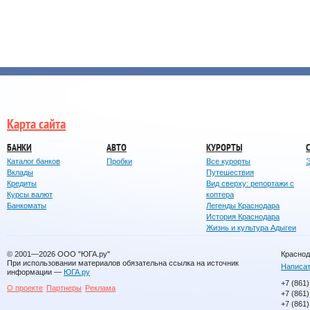
Карта сайта
БАНКИ
АВТО
КУРОРТЫ
Каталог банков
Пробки
Все курорты
Вклады
Путешествия
Кредиты
Вид сверху: репортажи с
Курсы валют
коптера
Банкоматы
Легенды Краснодара
История Краснодара
Жизнь и культура Адыгеи
© 2001—2026
ООО "ЮГА.ру"
Краснод
При использовании материалов обязательна ссылка на источник
Написат
информации —
ЮГА.ру
+7 (861)
О проекте
Партнеры
Реклама
+7 (861)
+7 (861)