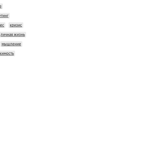
е
етинг
нес
кризис
личная жизнь
мышление
жимость