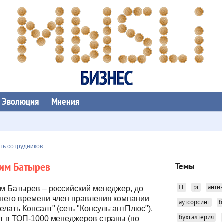
Эволюция
Мнения
ть сотрудников
им Батырев
Темы
IT
pr
анти
м Батырев – российский менеджер, до
него времени член правления компании
аутсорсинг
б
делать Консалт" (сеть "КонсультантПлюс").
бухгалтерия
т в ТОП-1000 менеджеров страны (по