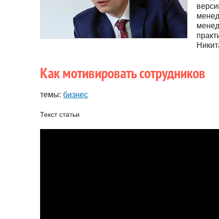
верси
менед
менед
практ
Никит
Как мотивировать сотрудников
темы:
бизнес
Текст статьи