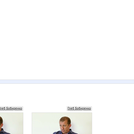
Глеб Бобиренко
Глеб Бобиренко