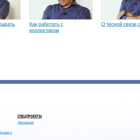
давать
Как работать с
О тесной связи 
и
коллективом
СПЕЦПРОЕКТЫ
Эволюция
ортажи с