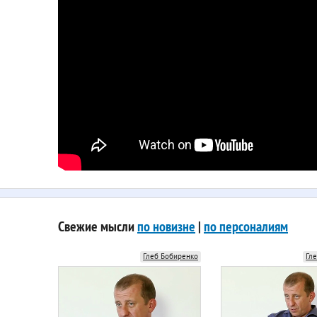
Свежие мысли
по новизне
|
по персоналиям
Глеб Бобиренко
Гл