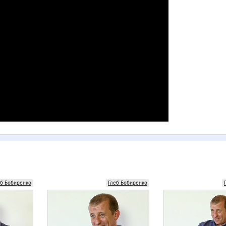
еб Бобиренко
Глеб Бобиренко