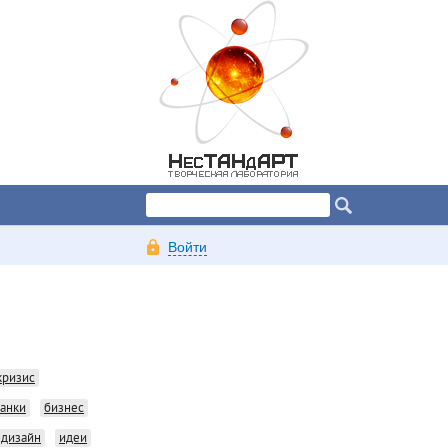
Войти
кризис
анки
бизнес
дизайн
идеи