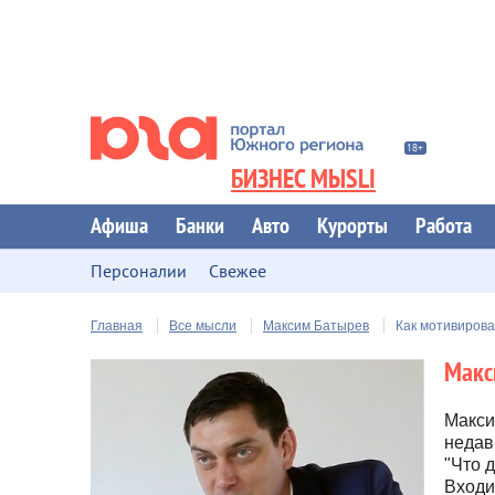
БИЗНЕС МЫSLI
Афиша
Банки
Авто
Курорты
Работа
Персоналии
Свежее
Главная
Все мысли
Максим Батырев
Как мотивирова
Макс
Макси
недав
"Что 
Входи