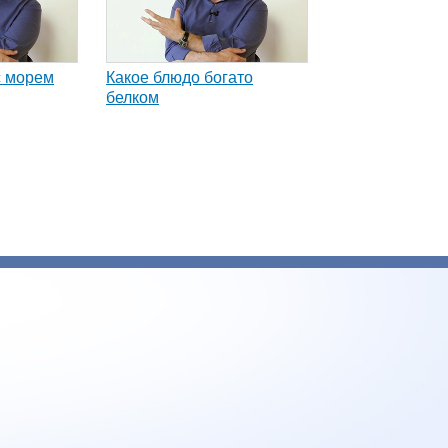
с морем
Какое блюдо богато
белком