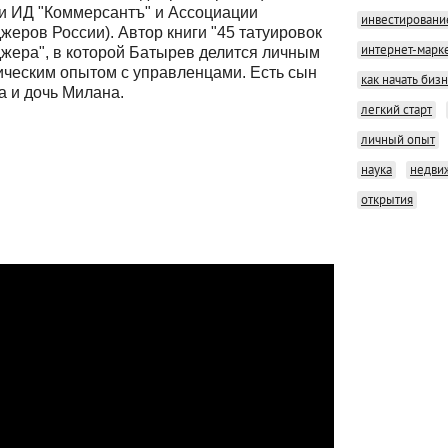
и ИД "Коммерсантъ" и Ассоциации
инвестировани
жеров России). Автор книги "45 татуировок
интернет-марк
жера", в которой Батырев делится личным
ическим опытом с управленцами. Есть сын
как начать биз
а и дочь Милана.
легкий старт
личный опыт
наука
недви
открытия