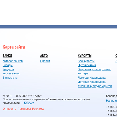
Карта сайта
БАНКИ
АВТО
КУРОРТЫ
Каталог банков
Пробки
Все курорты
Вклады
Путешествия
Кредиты
Вид сверху: репортажи с
Курсы валют
коптера
Банкоматы
Легенды Краснодара
История Краснодара
Жизнь и культура Адыгеи
© 2001—2026
ООО "ЮГА.ру"
Краснод
При использовании материалов обязательна ссылка на источник
Написат
информации —
ЮГА.ру
+7 (861)
О проекте
Партнеры
Реклама
+7 (861)
+7 (861)