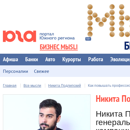
БИЗНЕС МЫSLI
Афиша
Банки
Авто
Курорты
Работа
Эволюци
Персоналии
Свежее
Главная
Все мысли
Никита Подлипский
Как повышать професси
Никита П
Никита П
генерал