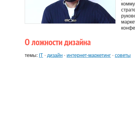
комму
страт
руков
марке
конфе
О ложности дизайна
темы:
IT
·
дизайн
·
интернет-маркетинг
·
советы