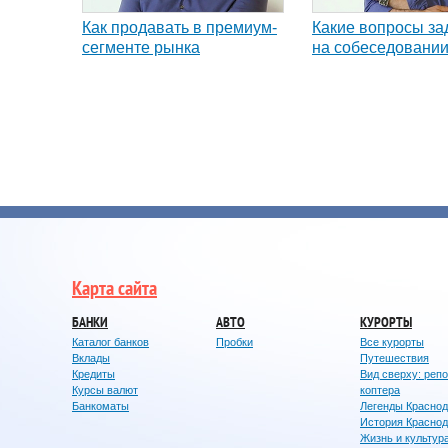
Как продавать в премиум-
Какие вопросы за
сегменте рынка
на собеседовани
Карта сайта
БАНКИ
АВТО
КУРОРТЫ
Каталог банков
Пробки
Все курорты
Вклады
Путешествия
Кредиты
Вид сверху: реп
Курсы валют
коптера
Банкоматы
Легенды Красно
История Красно
Жизнь и культур