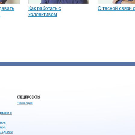
давать
Как работать с
О тесной связи 
и
коллективом
СПЕЦПРОЕКТЫ
Эволюция
ортажи с
дара
дара
а Адыгеи