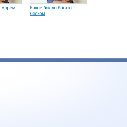
с морем
Какое блюдо богато
белком