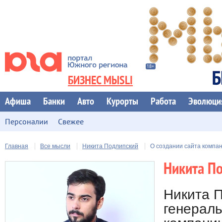
БИЗНЕС МЫSLI
Афиша
Банки
Авто
Курорты
Работа
Эволюци
Персоналии
Свежее
Главная
Все мысли
Никита Подлипский
О создании сайта компа
Никита П
Никита П
генерал