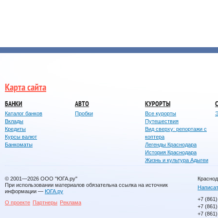
Карта сайта
БАНКИ
АВТО
КУРОРТЫ
Каталог банков
Пробки
Все курорты
Вклады
Путешествия
Кредиты
Вид сверху: репортажи с
Курсы валют
коптера
Банкоматы
Легенды Краснодара
История Краснодара
Жизнь и культура Адыгеи
© 2001—2026
ООО "ЮГА.ру"
Краснод
При использовании материалов обязательна ссылка на источник
Написат
информации —
ЮГА.ру
+7 (861)
О проекте
Партнеры
Реклама
+7 (861)
+7 (861)