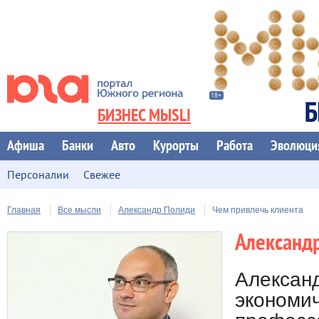
БИЗНЕС МЫSLI
Афиша
Банки
Авто
Курорты
Работа
Эволюци
Персоналии
Свежее
Главная
Все мысли
Александр Полиди
Чем привлечь клиента
Александ
Александ
экономич