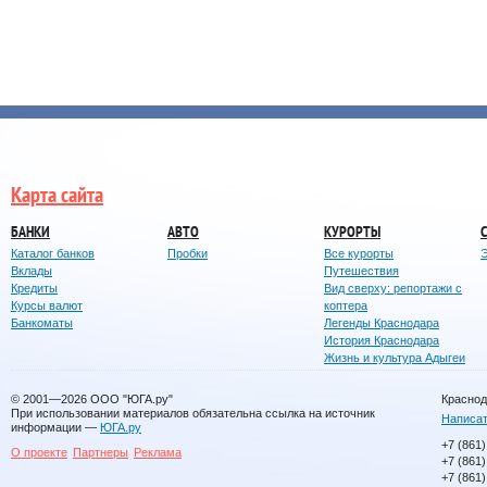
Карта сайта
БАНКИ
АВТО
КУРОРТЫ
Каталог банков
Пробки
Все курорты
Вклады
Путешествия
Кредиты
Вид сверху: репортажи с
Курсы валют
коптера
Банкоматы
Легенды Краснодара
История Краснодара
Жизнь и культура Адыгеи
© 2001—2026
ООО "ЮГА.ру"
Краснод
При использовании материалов обязательна ссылка на источник
Написат
информации —
ЮГА.ру
+7 (861)
О проекте
Партнеры
Реклама
+7 (861)
+7 (861)