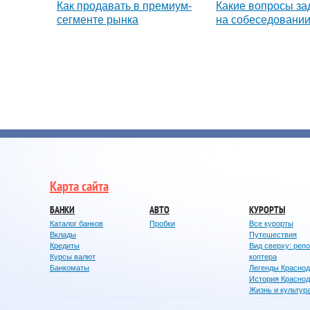
Как продавать в премиум-
Какие вопросы за
сегменте рынка
на собеседовани
Карта сайта
БАНКИ
АВТО
КУРОРТЫ
Каталог банков
Пробки
Все курорты
Вклады
Путешествия
Кредиты
Вид сверху: реп
Курсы валют
коптера
Банкоматы
Легенды Красно
История Красно
Жизнь и культур