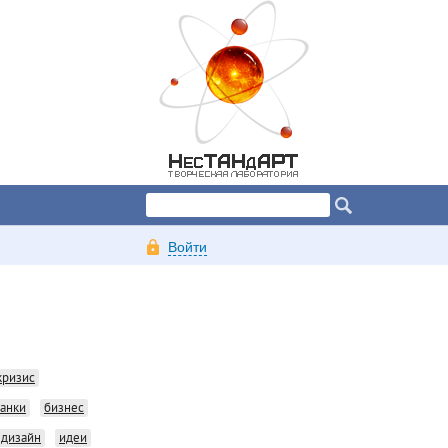
Войти
кризис
анки
бизнес
дизайн
идеи