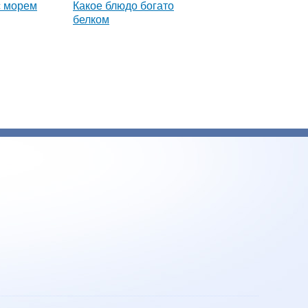
с морем
Какое блюдо богато
белком