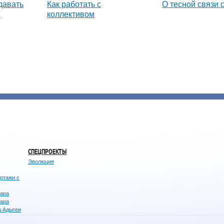
давать
Как работать с
О тесной связи 
и
коллективом
СПЕЦПРОЕКТЫ
Эволюция
ортажи с
дара
дара
а Адыгеи