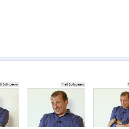
еб Бобиренко
Глеб Бобиренко