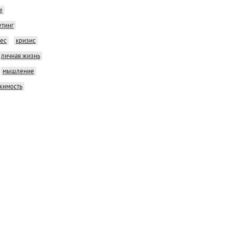
е
етинг
нес
кризис
личная жизнь
мышление
жимость