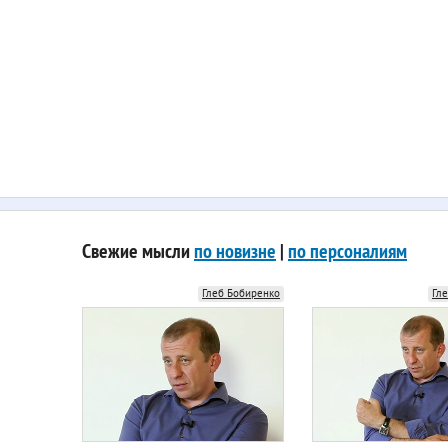
Свежие мысли
по новизне
|
по персоналиям
Глеб Бобиренко
Гл