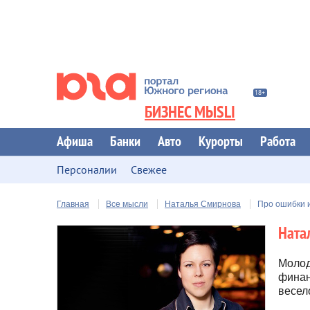
БИЗНЕС МЫSLI
Афиша
Банки
Авто
Курорты
Работа
Персоналии
Свежее
Главная
Все мысли
Наталья Смирнова
Про ошибки 
Ната
Молод
финан
весел