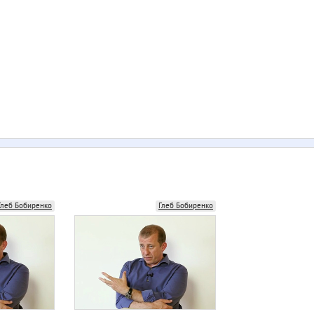
Глеб Бобиренко
Глеб Бобиренко