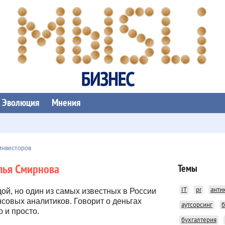
Эволюция
Мнения
инвесторов
лья Смирнова
Темы
IT
pr
анти
ой, но один из самых известных в России
совых аналитиков. Говорит о деньгах
аутсорсинг
б
о и просто.
бухгалтерия