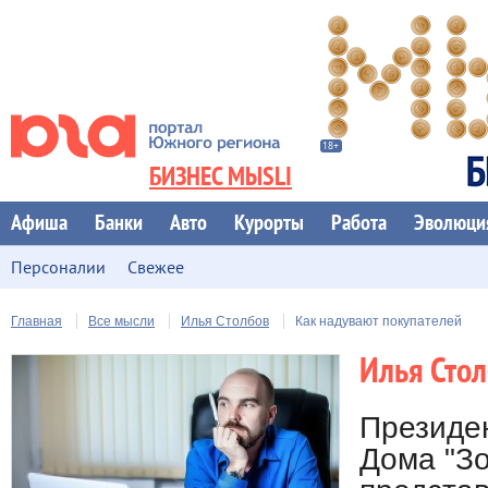
БИЗНЕС МЫSLI
Афиша
Банки
Авто
Курорты
Работа
Эволюци
Персоналии
Свежее
Главная
Все мысли
Илья Столбов
Как надувают покупателей
Илья Сто
Президе
Дома "Зо