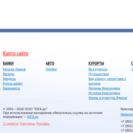
Карта сайта
БАНКИ
АВТО
КУРОРТЫ
Каталог банков
Пробки
Все курорты
Вклады
Путешествия
Кредиты
Вид сверху: репортажи с
Курсы валют
коптера
Банкоматы
Легенды Краснодара
История Краснодара
Жизнь и культура Адыгеи
© 2001—2026
ООО "ЮГА.ру"
Краснод
При использовании материалов обязательна ссылка на источник
Написат
информации —
ЮГА.ру
+7 (861)
О проекте
Партнеры
Реклама
+7 (861)
+7 (861)