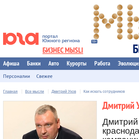
БИЗНЕС МЫSLI
Афиша
Банки
Авто
Курорты
Работа
Эволюци
Персоналии
Свежее
Главная
Все мысли
Дмитрий Ухов
Как искать сотрудников
Дмитрий 
Дмитрий 
краснод