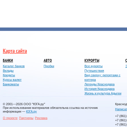
Карта сайта
БАНКИ
АВТО
КУРОРТЫ
Каталог банков
Пробки
Все курорты
Вклады
Путешествия
Кредиты
Вид сверху: репортажи с
Курсы валют
коптера
Банкоматы
Легенды Краснодара
История Краснодара
Жизнь и культура Адыгеи
© 2001—2026
ООО "ЮГА.ру"
Краснод
При использовании материалов обязательна ссылка на источник
Написат
информации —
ЮГА.ру
+7 (861)
О проекте
Партнеры
Реклама
+7 (861)
+7 (861)