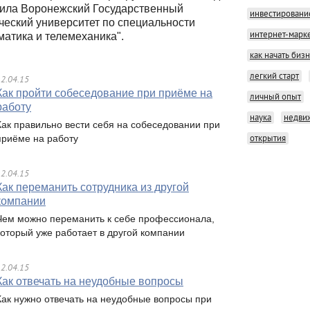
ила Воронежский Государственный
инвестировани
ческий университет по специальности
интернет-марк
матика и телемеханика".
как начать биз
легкий старт
2.04.15
Как пройти собеседование при приёме на
личный опыт
работу
наука
недви
Как правильно вести себя на собеседовании при
приёме на работу
открытия
2.04.15
Как переманить сотрудника из другой
компании
Чем можно переманить к себе профессионала,
который уже работает в другой компании
2.04.15
Как отвечать на неудобные вопросы
Как нужно отвечать на неудобные вопросы при