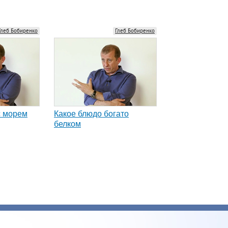
Глеб Бобиренко
Глеб Бобиренко
с морем
Какое блюдо богато
белком