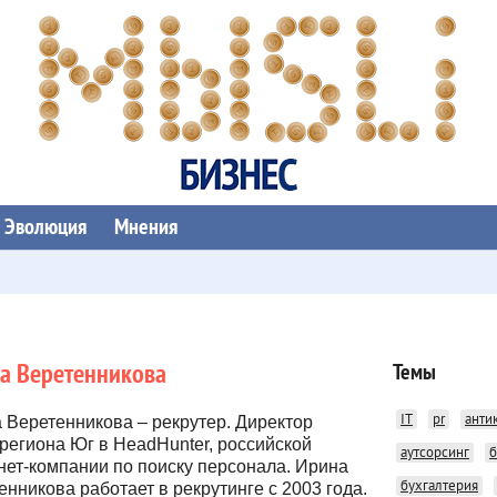
Эволюция
Мнения
а Веретенникова
Темы
IT
pr
анти
 Веретенникова – рекрутер. Директор
региона Юг в HeadHunter, российской
аутсорсинг
б
нет-компании по поиску персонала. Ирина
бухгалтерия
енникова работает в рекрутинге с 2003 года.