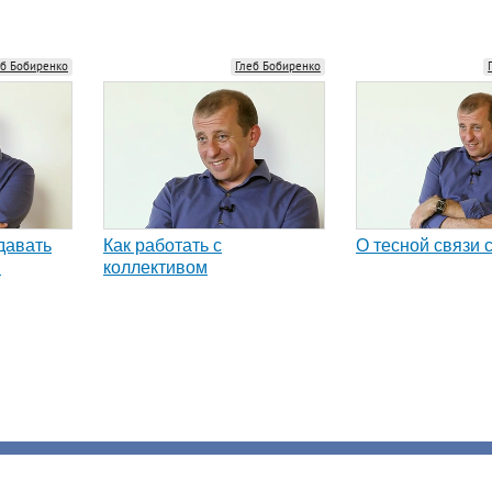
еб Бобиренко
Глеб Бобиренко
давать
Как работать с
О тесной связи 
и
коллективом