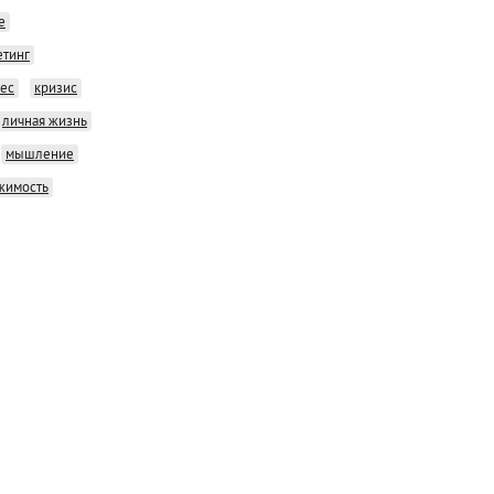
е
етинг
нес
кризис
личная жизнь
мышление
жимость