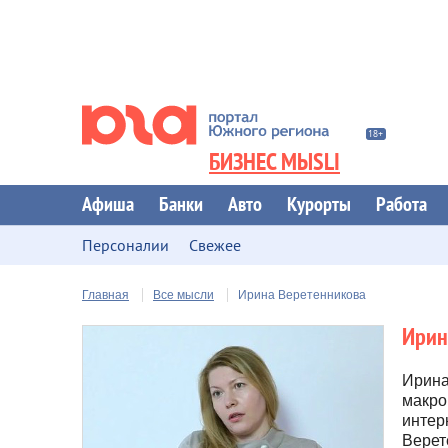
БИЗНЕС МЫSLI
Афиша
Банки
Авто
Курорты
Работа
Персоналии
Свежее
Главная
Все мысли
Ирина Веретенникова
Ирин
Ирина
макро
интер
Верет