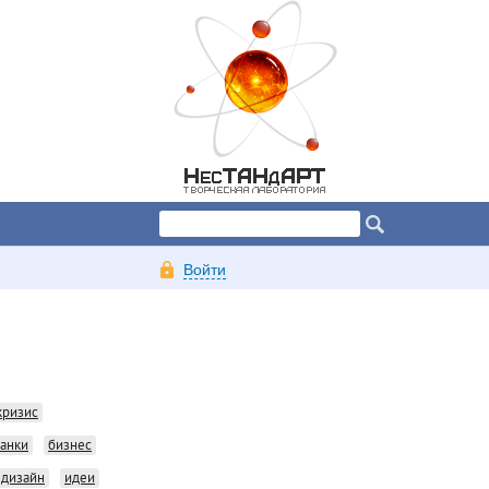
Войти
кризис
анки
бизнес
дизайн
идеи