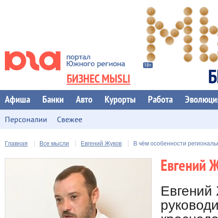
БИЗНЕС МЫSLI
Афиша
Банки
Авто
Курорты
Работа
Эволюци
Персоналии
Свежее
Главная
Все мысли
Евгений Жуков
В чём особенности региональ
Евгений 
Евгений 
руковод