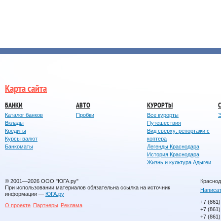
Карта сайта
БАНКИ
АВТО
КУРОРТЫ
Каталог банков
Пробки
Все курорты
Вклады
Путешествия
Кредиты
Вид сверху: репортажи с
Курсы валют
коптера
Банкоматы
Легенды Краснодара
История Краснодара
Жизнь и культура Адыгеи
© 2001—2026
ООО "ЮГА.ру"
Краснод
При использовании материалов обязательна ссылка на источник
Написат
информации —
ЮГА.ру
+7 (861)
О проекте
Партнеры
Реклама
+7 (861)
+7 (861)