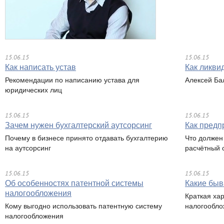
15.06.15
15.06.15
Как написать устав
Как ликви
Рекомендации по написанию устава для
Алексей Ба
юридических лиц
15.06.15
15.06.15
Зачем нужен бухгалтерский аутсорсинг
Как предп
Почему в бизнесе принято отдавать бухгалтерию
Что должен
на аутсорсинг
расчётный с
15.06.15
15.06.15
Об особенностях патентной системы
Какие быв
налогообложения
Краткая ха
Кому выгодно использовать патентную систему
налогообло
налогообложения