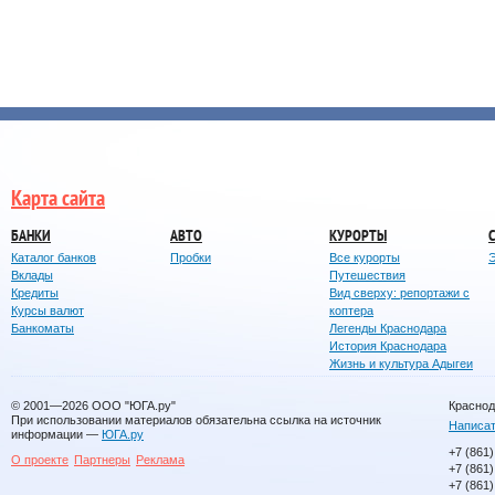
Карта сайта
БАНКИ
АВТО
КУРОРТЫ
Каталог банков
Пробки
Все курорты
Вклады
Путешествия
Кредиты
Вид сверху: репортажи с
Курсы валют
коптера
Банкоматы
Легенды Краснодара
История Краснодара
Жизнь и культура Адыгеи
© 2001—2026
ООО "ЮГА.ру"
Краснод
При использовании материалов обязательна ссылка на источник
Написат
информации —
ЮГА.ру
+7 (861)
О проекте
Партнеры
Реклама
+7 (861)
+7 (861)