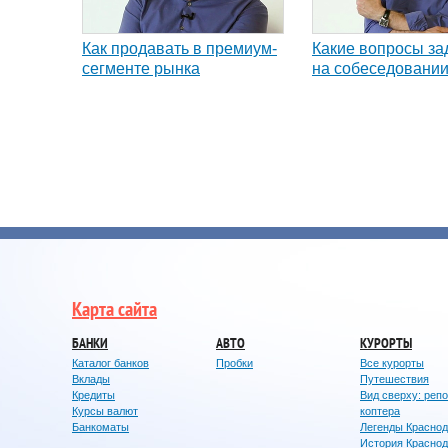
Как продавать в премиум-
Какие вопросы за
сегменте рынка
на собеседовани
Карта сайта
БАНКИ
АВТО
КУРОРТЫ
Каталог банков
Пробки
Все курорты
Вклады
Путешествия
Кредиты
Вид сверху: реп
Курсы валют
коптера
Банкоматы
Легенды Красно
История Красно