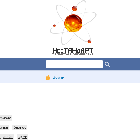
Войти
кризис
анки
бизнес
дизайн
идеи