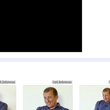
еб Бобиренко
Глеб Бобиренко