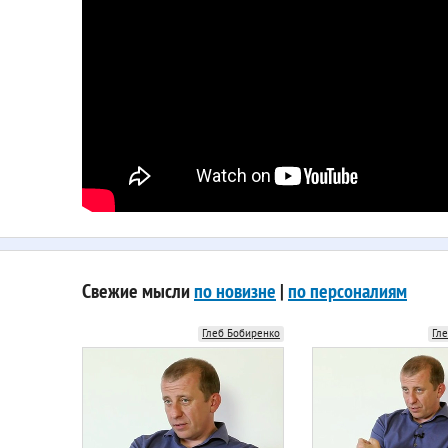
Свежие мысли
по новизне
|
по персоналиям
Глеб Бобиренко
Гл