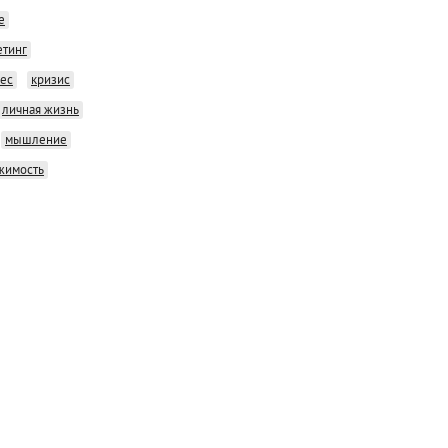
е
етинг
нес
кризис
личная жизнь
мышление
жимость