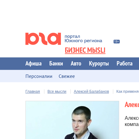
БИЗНЕС МЫSLI
Афиша
Банки
Авто
Курорты
Работа
Персоналии
Свежее
Главная
Все мысли
Алексей Балабанов
Как применя
Алек
Алекс
компа