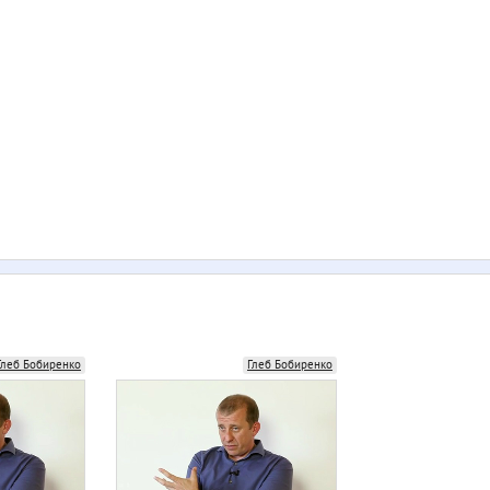
Глеб Бобиренко
Глеб Бобиренко