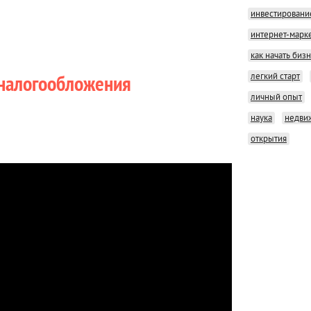
инвестировани
интернет-марк
как начать биз
легкий старт
 налогообложения
личный опыт
наука
недви
открытия