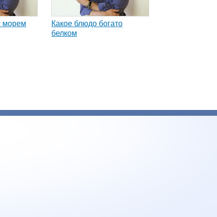
с морем
Какое блюдо богато
белком