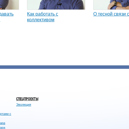
давать
Как работать с
О тесной связи 
и
коллективом
СПЕЦПРОЕКТЫ
Эволюция
ортажи с
дара
дара