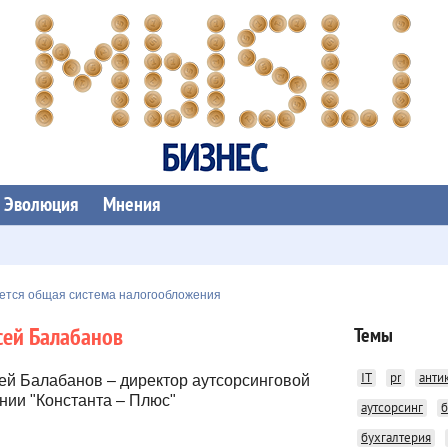
Эволюция
Мнения
ется общая система налогообложения
сей Балабанов
Темы
IT
pr
анти
ей Балабанов – директор аутсорсинговой
нии "Константа – Плюс"
аутсорсинг
б
бухгалтерия